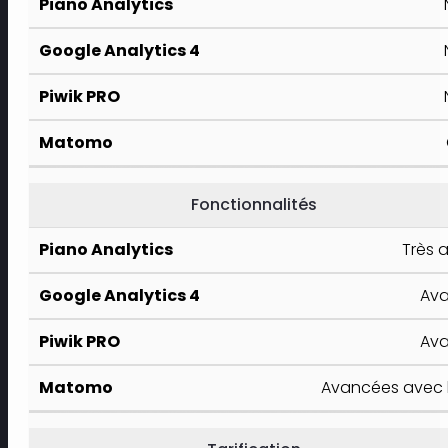
Fonctionnalités
Très 
Av
Av
Avancées avec l