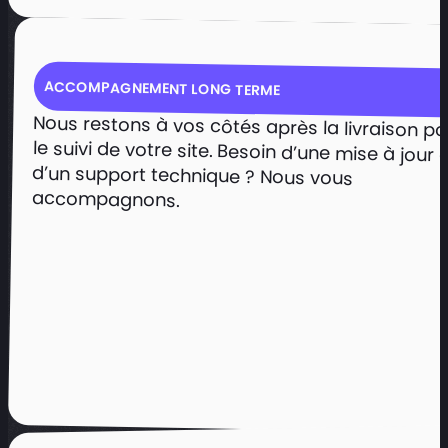
ACCOMPAGNEMENT LONG TERME
Une présence digitale à la
Nous restons à vos côtés après la livraison po
le suivi de votre site. Besoin d’une mise à jour
d’un support technique ? Nous vo
hauteur de l’expertise CPA
Renforcer la présence en ligne en tant
accompagnons.
que cabinet d’audit et de conseil.
Présenter clairement les différents
services proposés.​
Faciliter la prise de contact et l’accès
aux actualités du cabinet.​
Voir le projet