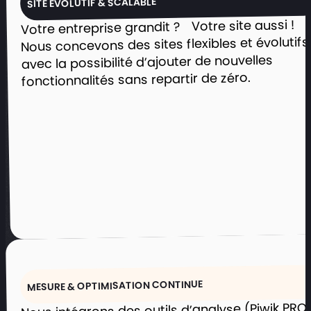
SITE ÉVOLUTIF & SCALABLE
cocktails, buffets, repas d’entreprises
Votre entreprise grandit ? Votre site aussi !
et réceptions privées.
Nous concevons des sites flexibles et évolutifs
Simplifier la demande de devis et la
avec la possibilité d’ajouter de nouvelles
prise de contact en quelques clics.
Partager l’actualité gourmande et les
fonctionnalités sans repartir de zéro.
événements marquants du traiteur.
Voir le projet
MESURE & OPTIMISATION CONTINUE
Nous intégrons des outils d’analyse (Piwik PRO,