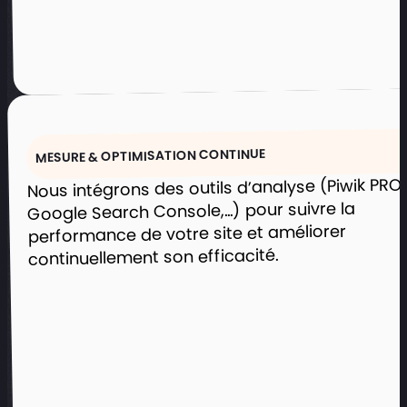
MESURE & OPTIMISATION CONTINUE
Nous intégrons des outils d’analyse (Piwik PRO,
Google Search Console,...) pour suivre la
performance de votre site et améliorer
Un site vitrine pour impulser
continuellement son efficacité.
l’innovation au cœur du
Technopole Altae
Mettre en avant le dynamisme du
Technopole et son rôle d’accélérateur
de projets innovants.
Présenter les services, partenaires et