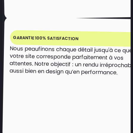
espaces dédiés à l’entrepreneuriat et
à la recherche.
Encourager les prises de contact et
les candidatures de porteurs de
projets.
GARANTIE 100% SATISFACTION
Voir le projet
Nous peaufinons chaque détail jusqu'à ce que
votre site corresponde parfaitement à vos
attentes. Notre objectif : un rendu irréprochable,
aussi bien en design qu’en performance.