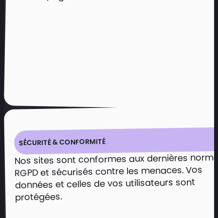
Une présence digitale à la
hauteur de l’expertise CPA
Renforcer la présence en ligne en tant
que cabinet d’audit et de conseil.
Présenter clairement les différents
services proposés.​
Faciliter la prise de contact et l’accès
aux actualités du cabinet.​
SÉCURITÉ & CONFORMITÉ
Voir le projet
Nos sites sont conformes aux dernières norm
RGPD et sécurisés contre les menaces. Vos
données et celles de vos utilisateurs sont
protégées.