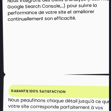
Google Search Console,...) pour suivre la
performance de votre site et améliorer
continuellement son efficacité.
Un site vitrine pour impulser
l’innovation au cœur du
Technopole Altae
Mettre en avant le dynamisme du
Technopole et son rôle d’accélérateur
de projets innovants.
Présenter les services, partenaires et
GARANTIE 100% SATISFACTION
espaces dédiés à l’entrepreneuriat et
Nous peaufinons chaque détail jusqu'à ce que
votre site corresponde parfaitement à vos
attentes. Notre objectif : un rendu irréprochable,
à la recherche.
Encourager les prises de contact et