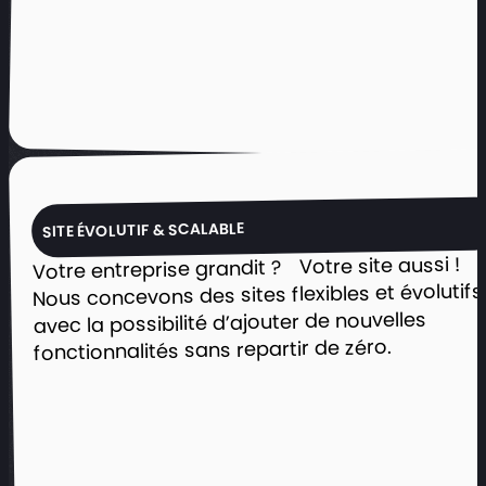
Royale
Présenter clairement les prestations :
cocktails, buffets, repas d’entreprises
et réceptions privées.
Simplifier la demande de devis et la
prise de contact en quelques clics.
Partager l’actualité gourmande et les
événements marquants du traiteur.
SITE ÉVOLUTIF & SCALABLE
Votre entreprise grandit ? Votre site aussi !
Voir le projet
Nous concevons des sites flexibles et évolutifs
avec la possibilité d’ajouter de nouvelles
fonctionnalités sans repartir de zéro.