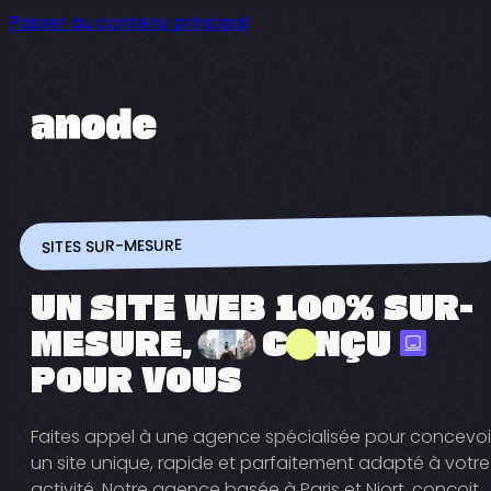
Passer au contenu principal
SITES SUR-MESURE
UN SITE WEB 100% SUR-
MESURE,
OO
C
O
NÇU
POUR VOUS
Faites appel à une agence spécialisée pour concevoi
un site unique, rapide et parfaitement adapté à votre
activité. Notre agence basée à Paris et Niort, conçoit