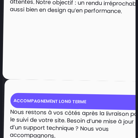
les candidatures de porteurs de
aussi bien en design qu’en performance.
projets.
Voir le projet
ACCOMPAGNEMENT LONG TERME
Nous restons à vos côtés après la livraison po
le suivi de votre site. Besoin d’une mise à jour
d’un support technique ? Nous vo
accompagnons.