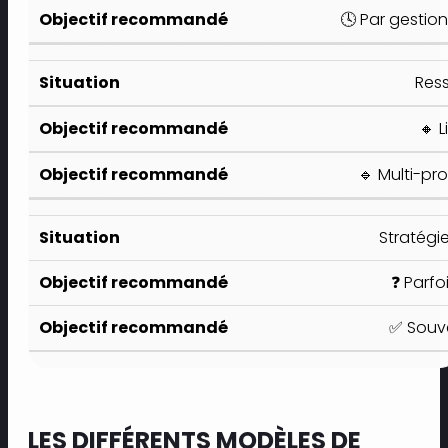
🕓 Par gestio
Res
🔸 L
🔹 Multi-pro
Stratégi
❓ Parfo
✅ Souve
LES DIFFÉRENTS MODÈLES DE