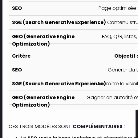
Page optimisée S
Contenu struc
FAQ, Q/R, liste
Objectif
Générer du t
Accroître la visib
Gagner en autorité et 
CES TROIS MODÈLES SONT
COMPLÉMENTAIRES
: