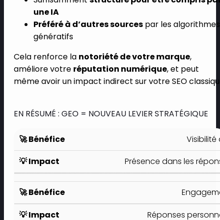
une IA
Préféré à d’autres sources
par les algorithmes
génératifs
Cela renforce la
notoriété de votre marque
,
améliore votre
réputation numérique
, et peut
même avoir un impact indirect sur votre SEO classiqu
EN RÉSUMÉ : GEO = NOUVEAU LEVIER STRATÉGIQUE
Visibili
Présence dans les répons
Engageme
Réponses personnali