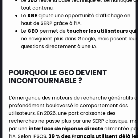
Le
SEO
reste la base technique et sémantique d
tout contenu.
Le
SGE
ajoute une opportunité d’affichage en
haut de SERP grâce à l’IA.
Le
GEO
permet de
toucher les utilisateurs
qui
ne naviguent plus dans Google, mais posent leur
questions directement à une IA.
POURQUOI LE GEO DEVIENT
INCONTOURNABLE ?
L’émergence des moteurs de recherche génératifs a
profondément bouleversé le comportement des
utilisateurs. En 2026, une part croissante des
recherches ne passe plus par une SERP classique, ma
par une
interface de réponse directe
alimentée pa
l’IA. Selon IPSOS,
39 % des Français utilisent déjà le