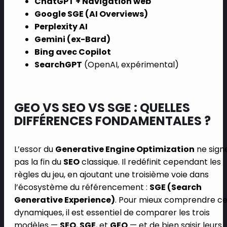
ChatGPT + Navigation web
Google SGE (AI Overviews)
Perplexity AI
Gemini (ex-Bard)
Bing avec Copilot
SearchGPT
(OpenAI, expérimental)
GEO VS SEO VS SGE : QUELLES
DIFFÉRENCES FONDAMENTALES ?
L’essor du
Generative Engine Optimization
ne sign
pas la fin du
SEO
classique. Il redéfinit cependant les
règles du jeu, en ajoutant une troisième voie dans
l’écosystème du référencement :
SGE (Search
Generative Experience)
. Pour mieux comprendre c
dynamiques, il est essentiel de comparer les trois
modèles —
SEO
,
SGE
, et
GEO
— et de bien saisir leurs