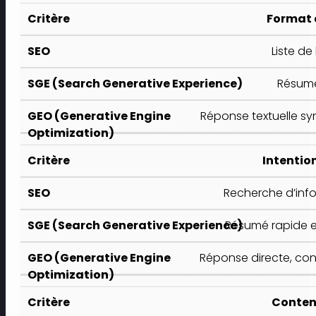
Format 
Liste de
Résumé 
Réponse textuelle sy
Intention
Recherche d’info
Résumé rapide e
Réponse directe, con
Conten