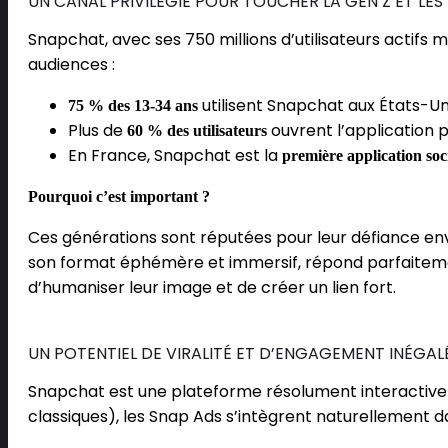
UN CANAL PRIVILÉGIÉ POUR TOUCHER LA GEN Z ET LES 
Snapchat, avec ses 750 millions d’utilisateurs actifs
audiences :
utilisent Snapchat aux États-Uni
75 % des 13-34 ans
Plus de
ouvrent l’application pl
60 % des utilisateurs
En France, Snapchat est la
première application soc
Pourquoi c’est important ?
Ces générations sont réputées pour leur défiance envers
son format éphémère et immersif, répond parfaitemen
d’humaniser leur image et de créer un lien fort.
UN POTENTIEL DE VIRALITÉ ET D’ENGAGEMENT INÉGAL
Snapchat est une plateforme résolument interactive q
classiques), les Snap Ads s’intègrent naturellement d