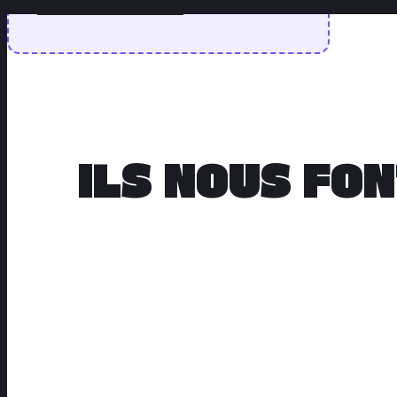
et boostez votre business !
ILS NOUS FO