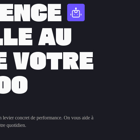
GENCE
LLE AU
E
V
O
TRE
OO
n levier concret de performance. On vous aide à
tre quotidien.